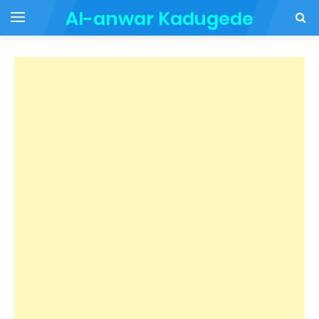
Al-anwar Kadugede