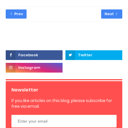
Prev
Next
Newsletter
If you like articles on this blog, please subscribe for
free via email.