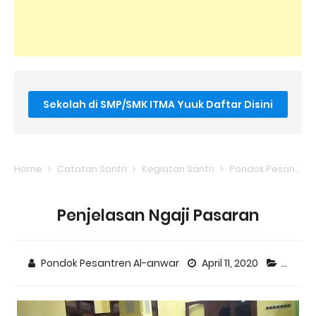
Sekolah di SMP/SMK ITMA Yuuk Daftar Disini
Home
Catatan Santri
Kegiatan Santri
Pondok Pesantren
Penjelasan Ngaji Pasaran
Pondok Pesantren Al-anwar
April 11, 2020
Catata